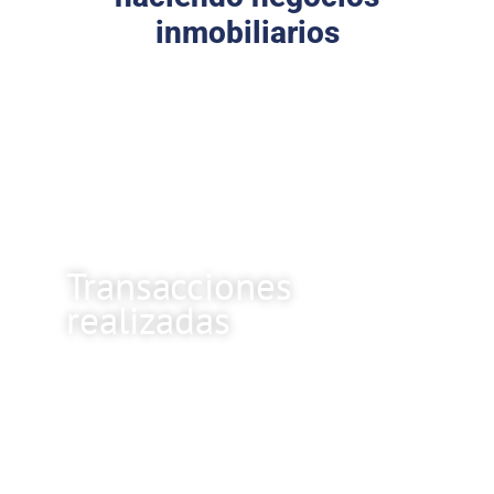
inmobiliarios
con UBICAPP
323
Transacciones
realizadas​
532