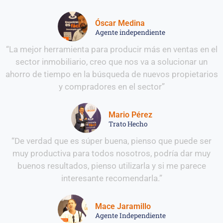
Óscar Medina
Agente independiente
“La mejor herramienta para producir más en ventas en el
sector inmobiliario, creo que nos va a solucionar un
ahorro de tiempo en la búsqueda de nuevos propietarios
y compradores en el sector”
Mario Pérez
Trato Hecho
“De verdad que es súper buena, pienso que puede ser
muy productiva para todos nosotros, podría dar muy
buenos resultados, pienso utilizarla y si me parece
interesante recomendarla.”
Mace Jaramillo
Agente Independiente