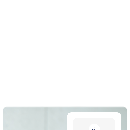
Usuarios Activos​
679
Coincidencias logradas​
1,281
Inmuebles registrados​