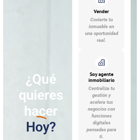
Vender
Covierte tu
inmueble en
una oportunidad
real.
Soy agente
¿Qué
inmobiliario
Centraliza tu
quieres
gestión y
acelera tus
hacer
negocios con
funciones
Hoy?
digitales
pensadas para
ti.