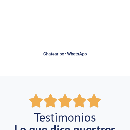
hoy mismo?
Habla con nuestro equipo, aprende a
utilizar UBICAPP, aprovechando el 100%
de sus funcionalidades.
Chatear por WhatsApp
Testimonios
Lo que dice nuestros