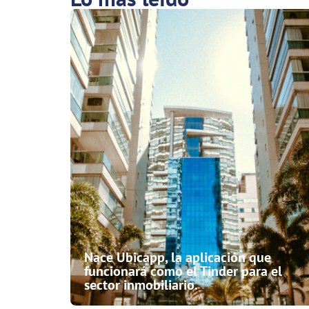
Nace Ubicapp, la aplicación que
funcionará como el Tinder para el
sector inmobiliario.