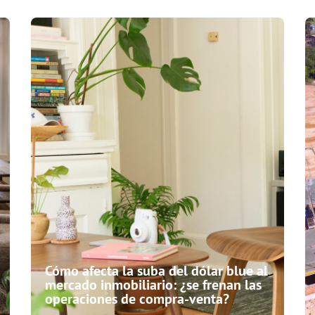
Cómo afecta la suba del dólar blue al
mercado inmobiliario: ¿se frenan las
operaciones de compra-venta?