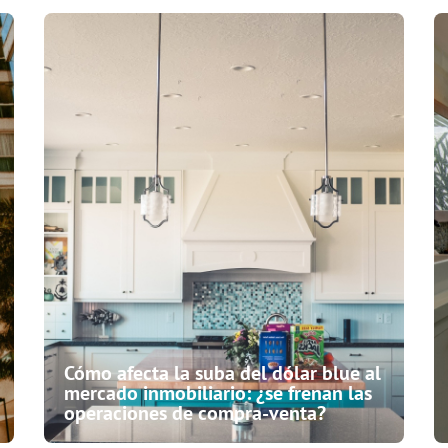
Cómo afecta la suba del dólar blue al
mercado inmobiliario: ¿se frenan las
operaciones de compra-venta?