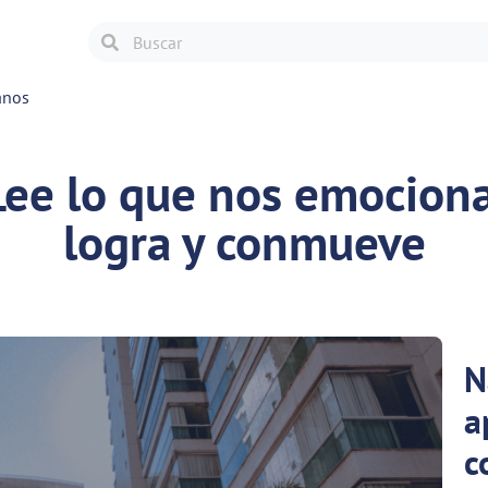
anos
Lee lo que nos emociona
logra y conmueve
N
a
c