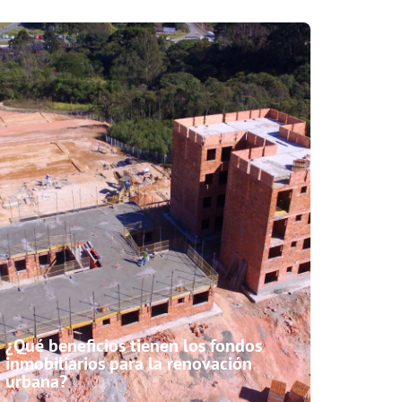
¿Qué beneficios tienen los fondos
inmobiliarios para la renovación
urbana?