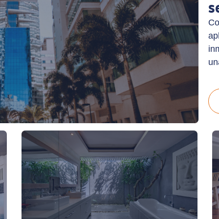
s
Co
ap
in
un